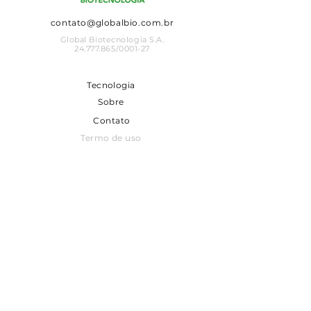
contato@globalbio.com.br
Global Biotecnologia S.A.
24.777.865
/0001-27
Tecnologia
Sobre
Contato
Termo de uso
Aviso de privacidade
Relação com investidores
Vem pro nosso mundo!
Receba notícias e
atualizações sobre a Global